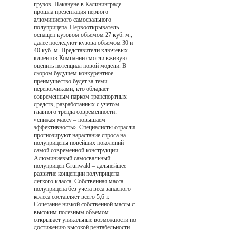
грузов. Накануне в Калининграде
прошла презентация первого
алюминиевого самосвального
полуприцепа. Первооткрыватель
оснащен кузовом объемом 27 куб. м.,
далее последуют кузова объемом 30 и
40 куб. м. Представители ключевых
клиентов Компании смогли вживую
оценить потенциал новой модели. В
скором будущем конкурентное
преимущество будет за теми
перевозчиками, кто обладает
современным парком транспортных
средств, разработанных с учетом
главного тренда современности:
«снижая массу – повышаем
эффективность». Специалисты отрасли
прогнозируют нарастание спроса на
полуприцепы новейших поколений
самой современной конструкции.
Алюминиевый самосвальный
полуприцеп Grunwald – дальнейшее
развитие концепции полуприцепа
легкого класса. Собственная масса
полуприцепа без учета веса запасного
колеса составляет всего 5,6 т.
Сочетание низкой собственной массы с
высоким полезным объемом
открывает уникальные возможности по
достижению высокой рентабельности.