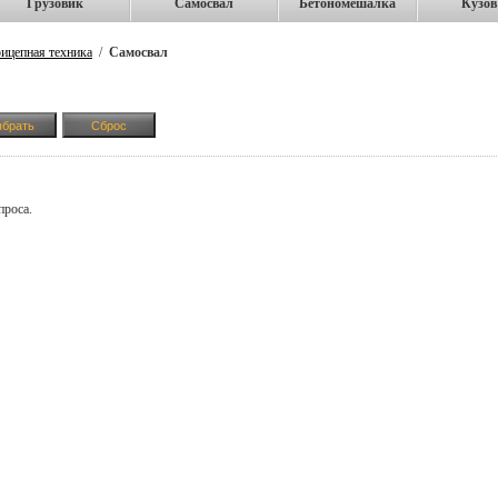
Грузовик
Самосвал
Бетономешалка
Кузов
ицепная техника
/
Самосвал
проса.