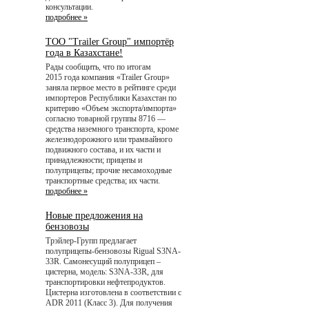
консультации.
подробнее »
ТОО "Trailer Group" импортёр
года в Казахстане!
Рады сообщить, что по итогам
2015 года компания «Trailer Group»
заняла первое место в рейтинге среди
импортеров Республики Казахстан по
критерию «Объем экспорта/импорта»
согласно товарной группы 8716 —
средства наземного транспорта, кроме
железнодорожного или трамвайного
подвижного состава, и их части и
принадлежности; прицепы и
полуприцепы; прочие несамоходные
транспортные средства; их части.
подробнее »
Новые предложения на
бензовозы
Трэйлер-Групп предлагает
полуприцепы-бензовозы Rigual S3NA-
33R. Самонесущий полуприцеп –
цистерна, модель: S3NA-33R, для
транспортировки нефтепродуктов.
Цистерна изготовлена в соответствии с
ADR 2011 (Класс 3). Для получения