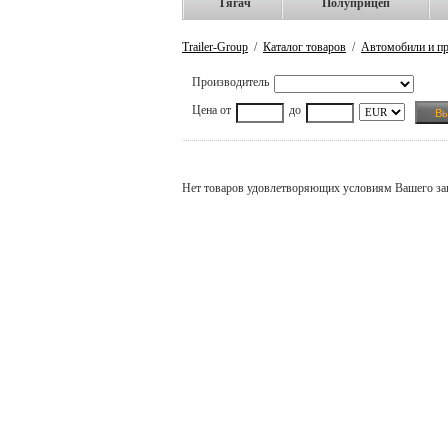
Тягач
Полуприцеп
Trailer-Group
/
Каталог товаров
/
Автомобили и пр
Производитель
Цена от
до
Нет товаров удовлетворяющих условиям Вашего за