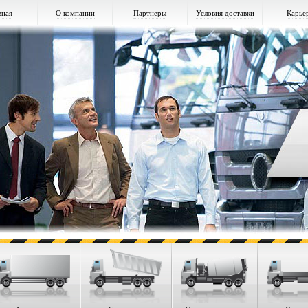
вная
О компании
Партнеры
Условия доставки
Карье
одители