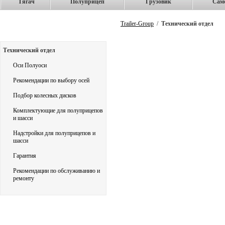
Тягач
Полуприцеп
Грузовик
Сам
Trailer-Group
/
Технический отдел
Технический отдел
Оси Полуоси
Рекомендации по выбору осей
Подбор колесных дисков
Комплектующие для полуприцепов
и шасси
Надстройки для полуприцепов и
шасси
Гарантия
Рекомендации по обслуживанию и
ремонту